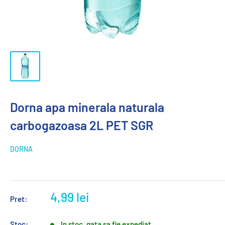
Dorna apa minerala naturala
carbogazoasa 2L PET SGR
DORNA
4,99 lei
Pret:
Stoc:
In stoc, gata sa fie expediat