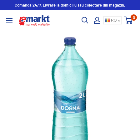
Comanda 24/7. Livrare la domiciliu sau colectare din magazin.
0
RO