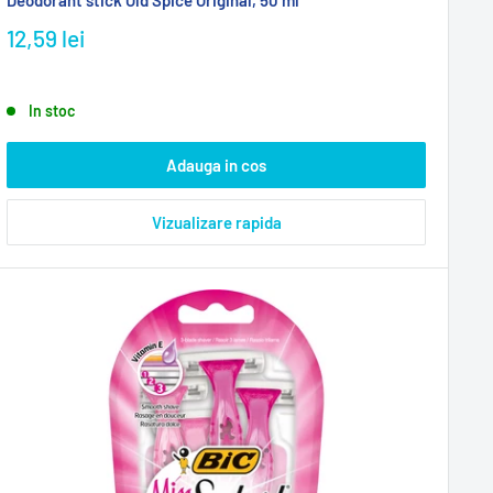
12,59 lei
In stoc
Adauga in cos
Vizualizare rapida