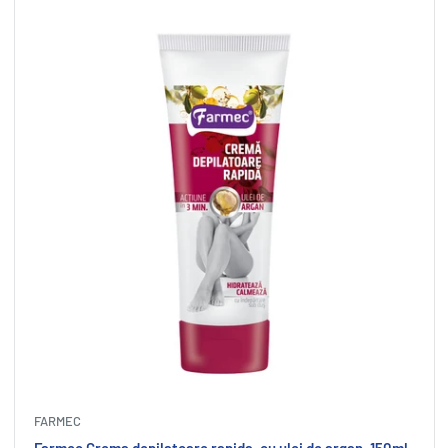
FARMEC
Farmec Crema depilatoare rapida, cu ulei de argan, 150ml