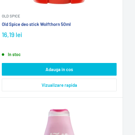
OLD SPICE
Old Spice deo stick Wolfthorn 50ml
16,19 lei
In stoc
Adauga in cos
Vizualizare rapida