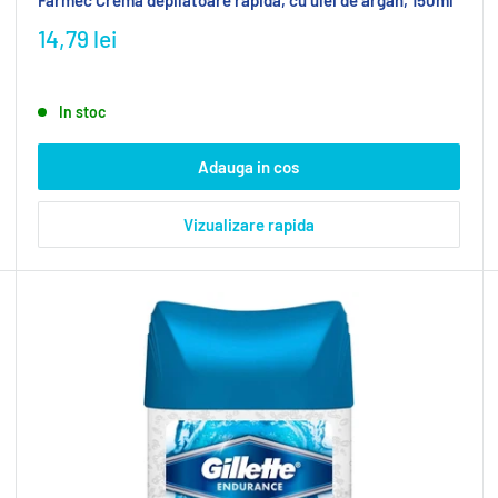
14,79 lei
In stoc
Adauga in cos
Vizualizare rapida