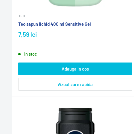
TEO
Teo sapun lichid 400 ml Sensitive Gel
7,59 lei
In stoc
Adauga in cos
Vizualizare rapida