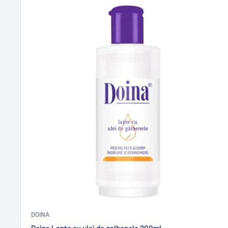
DOINA
Doina Lapte cu ulei de galbenele 200ml