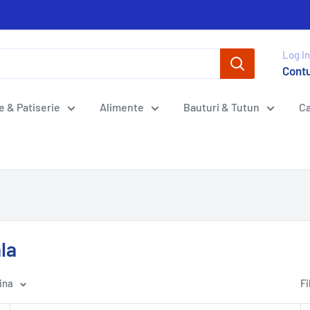
Log In
Cont
e & Patiserie
Alimente
Bauturi & Tutun
Ca
la
ina
Fi