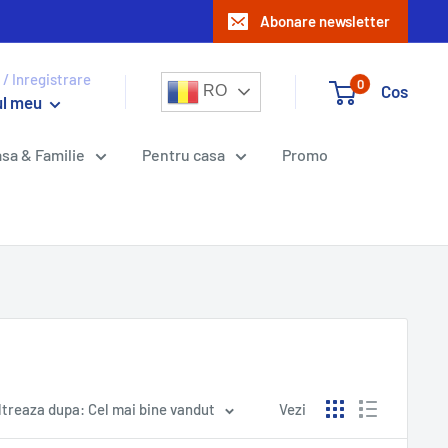
Abonare newsletter
 / Inregistrare
0
Cos
RO
ul meu
sa & Familie
Pentru casa
Promo
ltreaza dupa: Cel mai bine vandut
Vezi