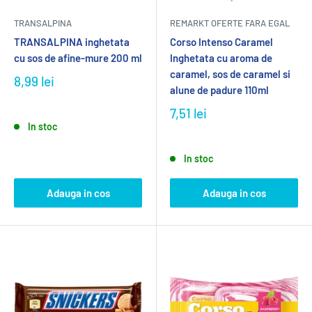
TRANSALPINA
REMARKT OFERTE FARA EGAL
TRANSALPINA inghetata
Corso Intenso Caramel
cu sos de afine-mure 200 ml
Inghetata cu aroma de
caramel, sos de caramel si
8,99 lei
alune de padure 110ml
7,51 lei
In stoc
In stoc
Adauga in cos
Adauga in cos