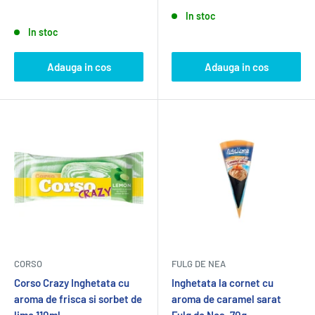
In stoc
In stoc
Adauga in cos
Adauga in cos
CORSO
FULG DE NEA
Corso Crazy Inghetata cu
Inghetata la cornet cu
aroma de frisca si sorbet de
aroma de caramel sarat