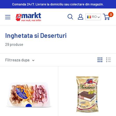
Comanda 24/7. Livrare la domiciliu sau colectare din magazin.
0
RO
Inghetata si Deserturi
29 produse
Filtreaza dupa