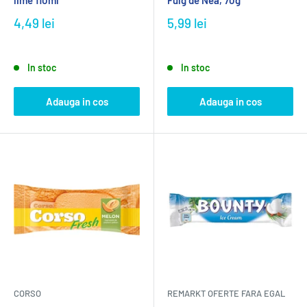
lime 110ml
Fulg de Nea, 70g
4,49 lei
5,99 lei
In stoc
In stoc
Adauga in cos
Adauga in cos
CORSO
REMARKT OFERTE FARA EGAL