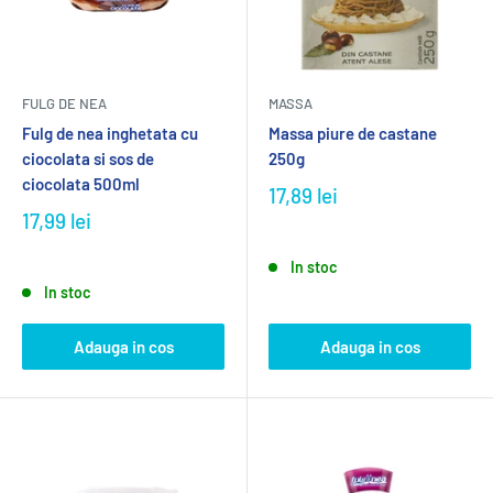
FULG DE NEA
MASSA
Fulg de nea inghetata cu
Massa piure de castane
ciocolata si sos de
250g
ciocolata 500ml
17,89 lei
17,99 lei
In stoc
In stoc
Adauga in cos
Adauga in cos