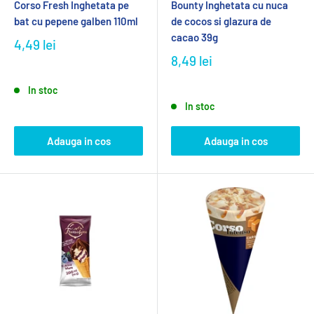
Corso Fresh Inghetata pe
Bounty Inghetata cu nuca
bat cu pepene galben 110ml
de cocos si glazura de
cacao 39g
4,49 lei
8,49 lei
In stoc
In stoc
Adauga in cos
Adauga in cos