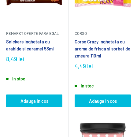
REMARKT OFERTE FARA EGAL
CORSO
Snickers Inghetata cu
Corso Crazy Inghetata cu
arahide si caramel 53ml
aroma de frisca si sorbet de
zmeura 110ml
8,49 lei
4,49 lei
In stoc
In stoc
Adauga in cos
Adauga in cos