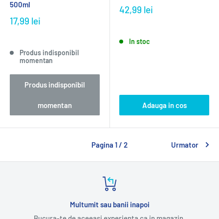
500ml
42,99 lei
17,99 lei
In stoc
Produs indisponibil
momentan
Produs indisponibil
momentan
Adauga in cos
Pagina 1 / 2
Urmator
Multumit sau banii inapoi
Bucura-te de aceeasi experienta ca in magazin.