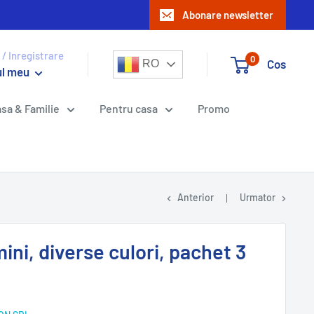
Abonare newsletter
 / Inregistrare
0
Cos
RO
ul meu
sa & Familie
Pentru casa
Promo
Anterior
Urmator
ini, diverse culori, pachet 3