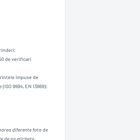
rinderi;
0 de verificari
rintele impuse de
e (ISO 9994, EN 13869);
parea diferente fata de
le de pe eticheta