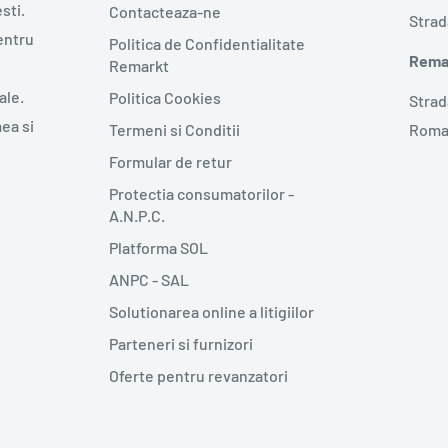
sti.
Contacteaza-ne
Strad
entru
Politica de Confidentialitate
Remar
Remarkt
ale.
Politica Cookies
Strad
mea si
Termeni si Conditii
Roma
Formular de retur
Protectia consumatorilor -
A.N.P.C.
Platforma SOL
ANPC - SAL
Solutionarea online a litigiilor
Parteneri si furnizori
Oferte pentru revanzatori