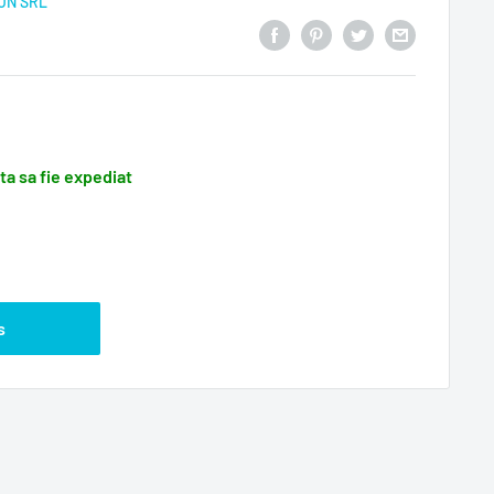
ON SRL
ata sa fie expediat
s