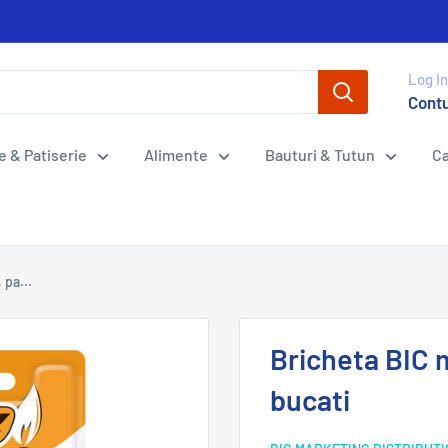
Log In
Cont
e & Patiserie
Alimente
Bauturi & Tutun
Ca
 pa...
Bricheta BIC m
bucati