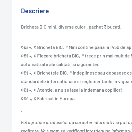
Descriere
Bricheta BIC mini, diverse culori, pachet 3 bucati.
¢€š¬‚¢ Bricheta BIC‚® Mini contine pana la 1450 de ap
¢€š¬‚¢ Fiecare bricheta BIC‚® trece prin mai mult de 5
automatizate ale calitatii si sigurantei;
¢€š¬‚¢ Brichetele BIC‚® indeplinesc sau depasesc ce
standardele internationale si reglementarile in vigoar
¢€š¬‚¢ Atentie, a nu se lasa la indemana copiilor!
¢€š¬‚¢ Fabricat in Europa.
‚
Fotografiile produselor au caracter informativ si pot a
realitate. Va rugam sa verificati intotdeauna informatii