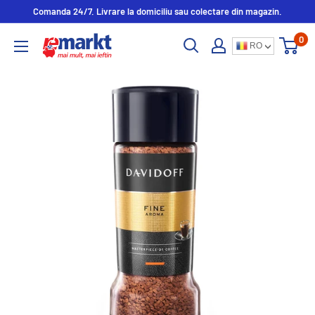
Comanda 24/7. Livrare la domiciliu sau colectare din magazin.
0
RO