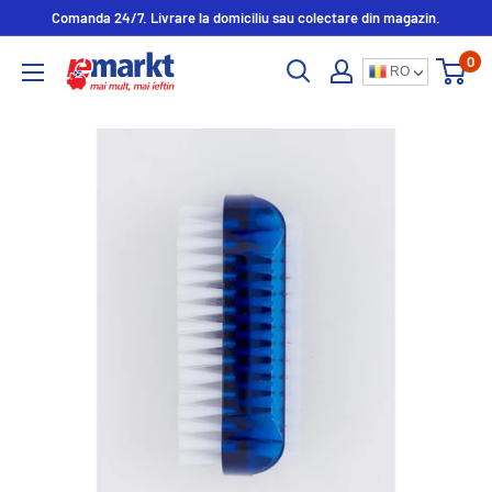
Comanda 24/7. Livrare la domiciliu sau colectare din magazin.
0
RO