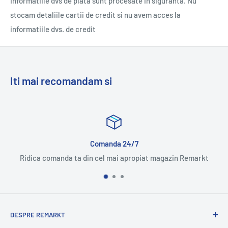
Informatiile dvs de plata sunt procesate in siguranta. Nu
stocam detaliile cartii de credit si nu avem acces la
informatiile dvs. de credit
Iti mai recomandam si
manda 24/7
Multumit
cel mai apropiat magazin Remarkt
Bucura-te de aceea
DESPRE REMARKT