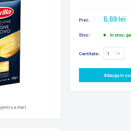
6,69 lei
Pret:
Stoc:
In stoc, g
Cantitate:
Adauga in co
pentru a mari