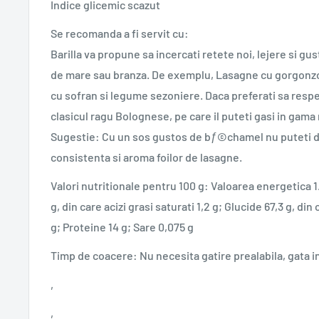
Indice glicemic scazut
Se recomanda a fi servit cu:
Barilla va propune sa incercati retete noi, lejere si g
de mare sau branza. De exemplu, Lasagne cu gorgonzola
cu sofran si legume sezoniere. Daca preferati sa respec
clasicul ragu Bolognese, pe care il puteti gasi in gama 
Sugestie: Cu un sos gustos de bƒ©chamel nu puteti 
consistenta si aroma foilor de lasagne.
Valori nutritionale pentru 100 g: Valoarea energetica 1
g, din care acizi grasi saturati 1,2 g; Glucide 67,3 g, din
g; Proteine 14 g; Sare 0,075 g
Timp de coacere: Nu necesita gatire prealabila, gata i
‚
‚