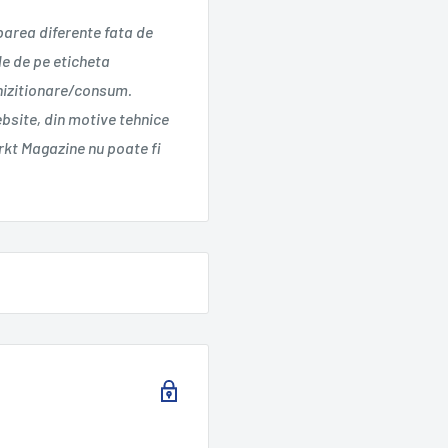
parea diferente fata de
le de pe eticheta
chizitionare/consum.
ebsite, din motive tehnice
kt Magazine nu poate fi