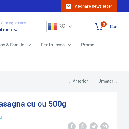
Abonare newsletter
 / Inregistrare
0
Cos
RO
ul meu
sa & Familie
Pentru casa
Promo
Anterior
Urmator
 lasagna cu ou 500g
AL