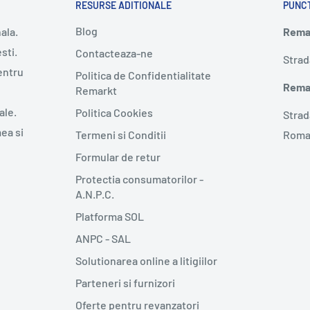
RESURSE ADITIONALE
PUNC
Blog
ala.
Remar
sti.
Contacteaza-ne
Strad
entru
Politica de Confidentialitate
Remar
Remarkt
ale.
Politica Cookies
Strad
mea si
Termeni si Conditii
Roma
Formular de retur
Protectia consumatorilor -
A.N.P.C.
Platforma SOL
ANPC - SAL
Solutionarea online a litigiilor
Parteneri si furnizori
Oferte pentru revanzatori