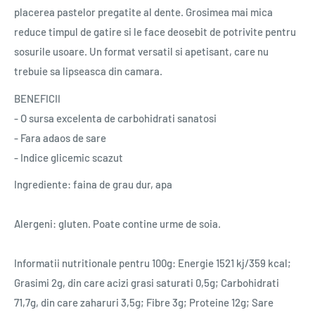
placerea pastelor pregatite al dente. Grosimea mai mica
reduce timpul de gatire si le face deosebit de potrivite pentru
sosurile usoare. Un format versatil si apetisant, care nu
trebuie sa lipseasca din camara.
BENEFICII
- O sursa excelenta de carbohidrati sanatosi
- Fara adaos de sare
- Indice glicemic scazut
Ingrediente: faina de grau dur, apa
Alergeni: gluten. Poate contine urme de soia.
Informatii nutritionale pentru 100g: Energie 1521 kj/359 kcal;
Grasimi 2g, din care acizi grasi saturati 0,5g; Carbohidrati
71,7g, din care zaharuri 3,5g; Fibre 3g; Proteine 12g; Sare