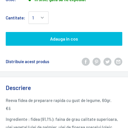
Cantitate:
Adauga in cos
Distribuie acest produs
Descriere
Reeva fidea de preparare rapida cu gust de legume, 60gr.
€š
Ingrediente : fidea (91,1%): faina de grau calitate superioara,
ulei vegetal (ulei de palmier, ulei de floarea soarelui (oleic