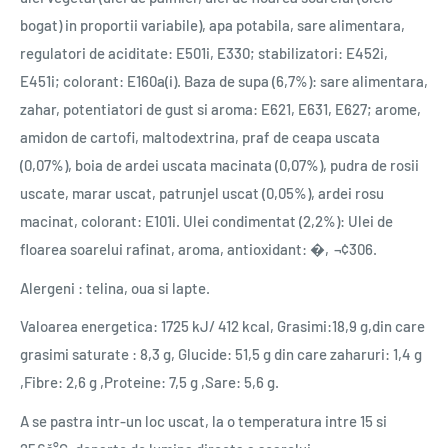
bogat) in proportii variabile), apa potabila, sare alimentara,
regulatori de aciditate: E501i, E330; stabilizatori: E452i,
E451i; colorant: E160a(i). Baza de supa (6,7%): sare alimentara,
zahar, potentiatori de gust si aroma: E621, E631, E627; arome,
amidon de cartofi, maltodextrina, praf de ceapa uscata
(0,07%), boia de ardei uscata macinata (0,07%), pudra de rosii
uscate, marar uscat, patrunjel uscat (0,05%), ardei rosu
macinat, colorant: E101i. Ulei condimentat (2,2%): Ulei de
floarea soarelui rafinat, aroma, antioxidant: �‚¬¢306.
Alergeni : telina, oua si lapte.
Valoarea energetica: 1725 kJ/ 412 kcal, Grasimi:18,9 g,din care
grasimi saturate : 8,3 g, Glucide: 51,5 g din care zaharuri: 1,4 g
,Fibre: 2,6 g ,Proteine: 7,5 g ,Sare: 5,6 g.
A se pastra intr-un loc uscat, la o temperatura intre 15 si