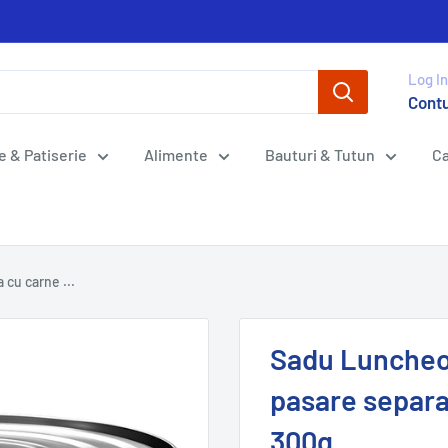
Log In
Cont
e & Patiserie
Alimente
Bauturi & Tutun
Ca
cu carne ...
Sadu Luncheo
pasare separa
300g