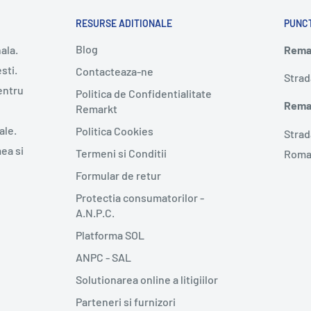
RESURSE ADITIONALE
PUNC
Blog
ala.
Remar
sti.
Contacteaza-ne
Strad
entru
Politica de Confidentialitate
Remar
Remarkt
ale.
Politica Cookies
Strad
mea si
Termeni si Conditii
Roma
Formular de retur
Protectia consumatorilor -
A.N.P.C.
Platforma SOL
ANPC - SAL
Solutionarea online a litigiilor
Parteneri si furnizori