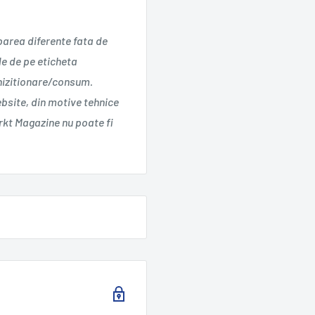
parea diferente fata de
le de pe eticheta
chizitionare/consum.
ebsite, din motive tehnice
kt Magazine nu poate fi