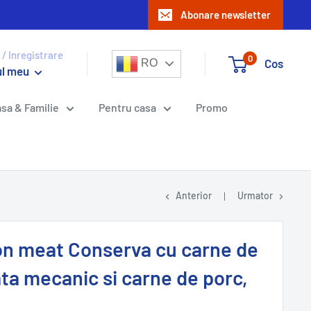
Abonare newsletter
 / Inregistrare
0
Cos
RO
ul meu
sa & Familie
Pentru casa
Promo
Anterior
Urmator
n meat Conserva cu carne de
ta mecanic si carne de porc,