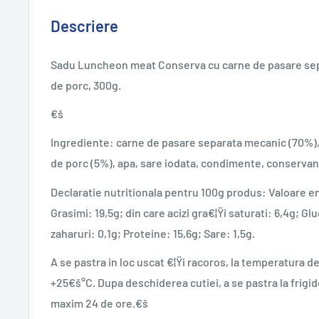
Descriere
Sadu Luncheon meat Conserva cu carne de pasare sep
de porc, 300g.
€š
Ingrediente: carne de pasare separata mecanic (70%), 
de porc (5%), apa, sare iodata, condimente, conservant
Declaratie nutritionala pentru 100g produs: Valoare e
Grasimi: 19,5g; din care acizi gra€¦Ÿi saturati: 6,4g; Glu
zaharuri: 0,1g; Proteine: 15,6g; Sare: 1,5g.
A se pastra in loc uscat €¦Ÿi racoros, la temperatura 
+25€š°C. Dupa deschiderea cutiei, a se pastra la frigid
maxim 24 de ore.€š