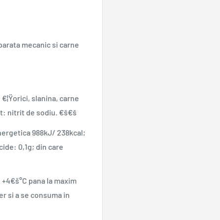
arata mecanic si carne
€¦Ÿorici, slanina, carne
: nitrit de sodiu. €š€š
nergetica 988kJ/ 238kcal;
cide: 0,1g; din care
de +4€š°C pana la maxim
er si a se consuma in