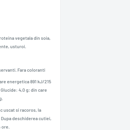
proteina vegetala din soia,
nte, usturoi.
servanti. Fara coloranti
oare energetica 891 kJ/215
; Glucide: 4,0 g; din care
g.
c uscat si racoros, la
 Dupa deschiderea cutiei,
 ore.