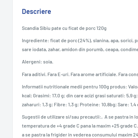
Descriere
Scandia Sibiu pate cu ficat de porc 120g
Ingrediente: ficat de porc (24%), slanina, apa, sorici, 
sare iodata, zahar, amidon din porumb, ceapa, condime
Alergeni: soia.
Fara aditivi. Fara E-uri. Fara arome artificiale. Fara con
Informatii nutritionale medii pentru 100g produs: Val
kcal; Grasimi: 17,0 g; din care acizi grasi saturati: 5,9 g
zaharuri: 1,3 g; Fibre: 1,3 g; Proteine: 10,8bg; Sare: 1,4 
Sugestii de utilizare si/sau precautii:‚A se pastra in lo
temperatura de +4 grade C pana la maxim +25 grade C.
a se pastra la frigider in vederea consumului maxim 24