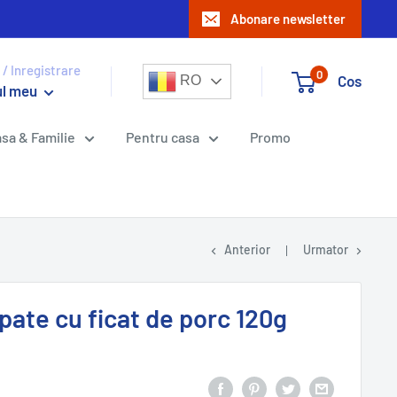
Abonare newsletter
 / Inregistrare
0
Cos
RO
ul meu
sa & Familie
Pentru casa
Promo
Anterior
Urmator
pate cu ficat de porc 120g