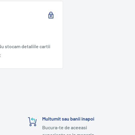
u stocam detaliile cartii
t
Multumit sau banii inapoi
Bucura-te de aceeasi
experienta ca in magazin.