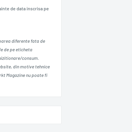
inte de data inscrisa pe
parea diferente fata de
le de pe eticheta
chizitionare/consum.
ebsite, din motive tehnice
kt Magazine nu poate fi