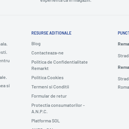
RESURSE ADITIONALE
PUNC
Blog
ala.
Remar
sti.
Contacteaza-ne
Strad
entru
Politica de Confidentialitate
Remar
Remarkt
ale.
Politica Cookies
Strad
mea si
Termeni si Conditii
Roma
Formular de retur
Protectia consumatorilor -
A.N.P.C.
Platforma SOL