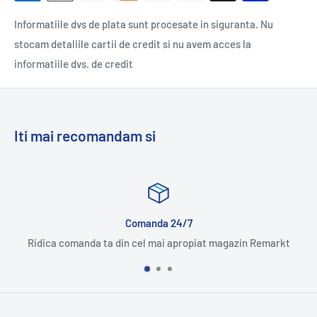
Informatiile dvs de plata sunt procesate in siguranta. Nu
stocam detaliile cartii de credit si nu avem acces la
informatiile dvs. de credit
Iti mai recomandam si
24/7
Multumit sau ba
apropiat magazin Remarkt
Bucura-te de aceeasi exper