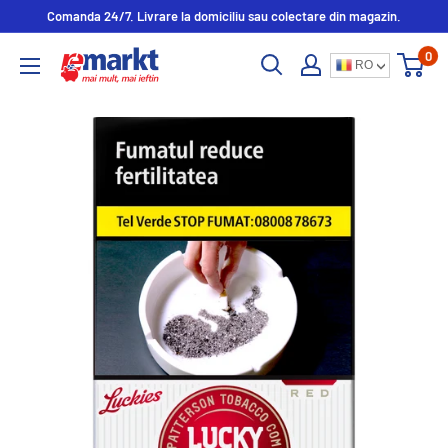
Comanda 24/7. Livrare la domiciliu sau colectare din magazin.
0
RO