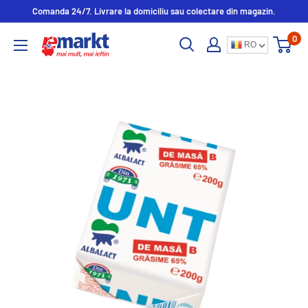
Comanda 24/7. Livrare la domiciliu sau colectare din magazin.
0
RO