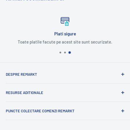
Plati sigure
Toate platile facute pe acest site sunt securizate.
DESPRE REMARKT
Suntem o companie romaneasca cu experienta
RESURSE ADITIONALE
internationala.
Cu mandrie va oferim o selectie variata de produse
Blog
romanesti.
PUNCTE COLECTARE COMENZI REMARKT
Contacteaza-ne
Cu profesionalism si iubire pregatim produse proaspete
Politica de Confidentialitate Remarkt
Remarkt Mini Bolcas
pentru voi.