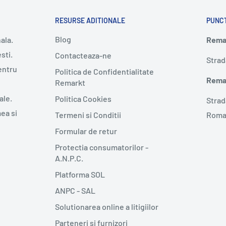
RESURSE ADITIONALE
PUNC
Blog
ala.
Remar
sti.
Contacteaza-ne
Strad
entru
Politica de Confidentialitate
Remar
Remarkt
ale.
Politica Cookies
Strad
mea si
Termeni si Conditii
Roma
Formular de retur
Protectia consumatorilor -
A.N.P.C.
Platforma SOL
ANPC - SAL
Solutionarea online a litigiilor
Parteneri si furnizori