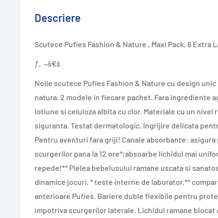
Descriere
Scutece Pufies Fashion & Nature , Maxi Pack, 6 Extra La
ƒ‚¬š€š
Noile scutece Pufies Fashion & Nature cu design unic 
natura. 2 modele in fiecare pachet. Fara ingrediente 
lotiune si celuloza albita cu clor. Materiale cu un nivel r
siguranta. Testat dermatologic. Ingrijire delicata pent
Pentru aventuri fara griji! Canale absorbante: asigura
scurgerilor pana la 12 ore*;absoarbe lichidul mai unifor
repede!** Pielea bebelusului ramane uscata si sanatoa
dinamice jocuri. * teste interne de laborator.** compa
anterioare Pufies. Bariere duble flexibile pentru prot
impotriva scurgerilor laterale. Lichidul ramane blocat c