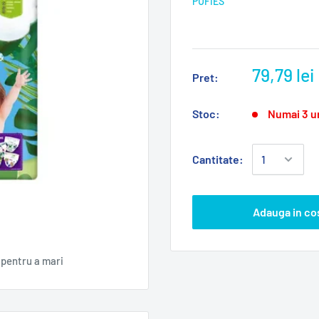
PUFIES
79,79 lei
Pret:
Stoc:
Numai 3 u
Cantitate:
Adauga in co
pentru a mari