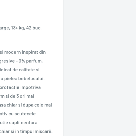
rge, 13+ kg, 42 buc.
si modern inspirat din
agresive - 0% parfum,
idicat de calitate si
ru pielea bebelusului.
 protectie impotriva
m si de 3 ori mai
sa chiar si dupa cele mai
rativ cu scutecele
ectie suplimentara
hiar si in timpul miscarii.