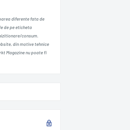
parea diferente fata de
le de pe eticheta
chizitionare/consum.
ebsite, din motive tehnice
kt Magazine nu poate fi