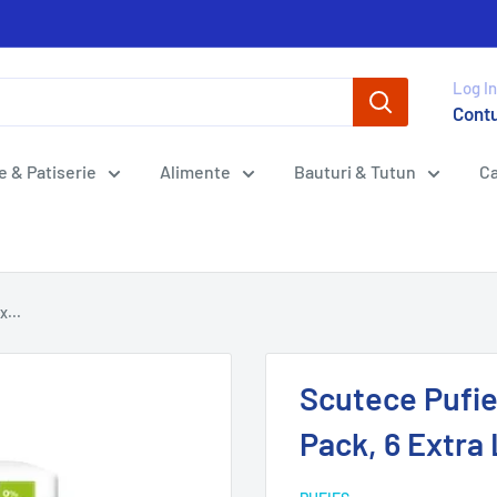
Log In
Cont
e & Patiserie
Alimente
Bauturi & Tutun
Ca
x...
Scutece Pufie
Pack, 6 Extra 