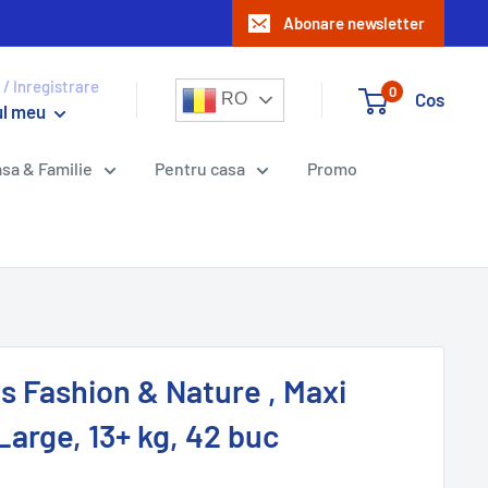
Abonare newsletter
 / Inregistrare
0
Cos
RO
ul meu
sa & Familie
Pentru casa
Promo
s Fashion & Nature , Maxi
Large, 13+ kg, 42 buc