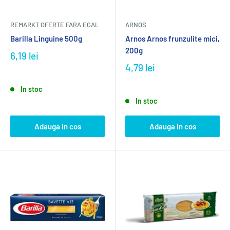
REMARKT OFERTE FARA EGAL
ARNOS
Barilla Linguine 500g
Arnos Arnos frunzulite mici,
200g
6,19 lei
4,79 lei
In stoc
In stoc
Adauga in cos
Adauga in cos