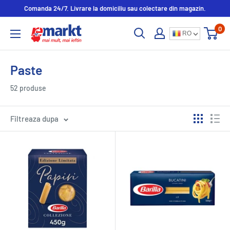
Comanda 24/7. Livrare la domiciliu sau colectare din magazin.
0
RO
Paste
52 produse
Filtreaza dupa