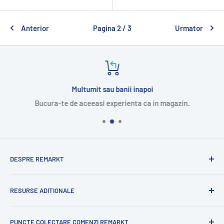
Anterior
Pagina 2 / 3
Urmator
Multumit sau banii inapoi
Bucura-te de aceeasi experienta ca in magazin.
DESPRE REMARKT
Suntem o companie romaneasca cu experienta
RESURSE ADITIONALE
internationala.
Cu mandrie va oferim o selectie variata de produse
Blog
romanesti.
PUNCTE COLECTARE COMENZI REMARKT