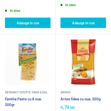
In stoc
In stoc
Adauga in cos
Adauga in cos
REMARKT OFERTE FARA EGAL
ARNOS
Fami­lia Paste cu 8 oua,
Arnos fidea cu oua, 200g
200gr
4,79 lei