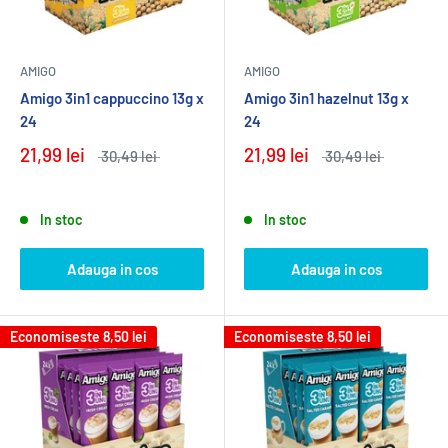
AMIGO
AMIGO
Amigo 3in1 cappuccino 13g x
Amigo 3in1 hazelnut 13g x
24
24
21,99 lei
21,99 lei
30,49 lei
30,49 lei
In stoc
In stoc
Adauga in cos
Adauga in cos
Economiseste
8,50 lei
Economiseste
8,50 lei