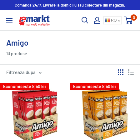
Comanda 24/7. Livrare la domiciliu sau colectare din magazin.
0
RO
Amigo
13 produse
Filtreaza dupa
Economiseste
8,50 lei
Economiseste
8,50 lei