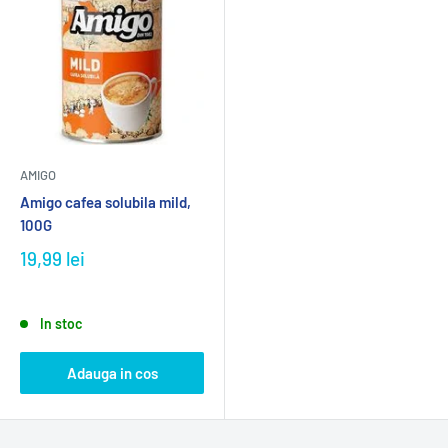
AMIGO
Amigo cafea solubila mild,
100G
19,99 lei
In stoc
Adauga in cos