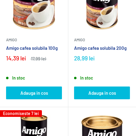
AMIGO
AMIGO
Amigo cafea solubila 100g
Amigo cafea solubila 200g
14,39 lei
28,99 lei
17,99 lei
In stoc
In stoc
Adauga in cos
Adauga in cos
Economiseste
7 lei