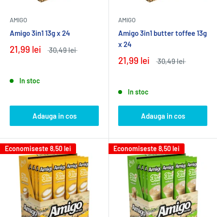
AMIGO
AMIGO
Amigo 3in1 13g x 24
Amigo 3in1 butter toffee 13g
x 24
21,99 lei
30,49 lei
21,99 lei
30,49 lei
In stoc
In stoc
Adauga in cos
Adauga in cos
Economiseste
8,50 lei
Economiseste
8,50 lei