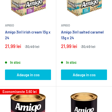
AMIGO
AMIGO
Amigo 3in1 irish cream 13g x
Amigo 3in1 salted caramel
24
13g x 24
21,99 lei
21,99 lei
30,49 lei
30,49 lei
In stoc
In stoc
Adauga in cos
Adauga in cos
Economiseste
3,60 lei