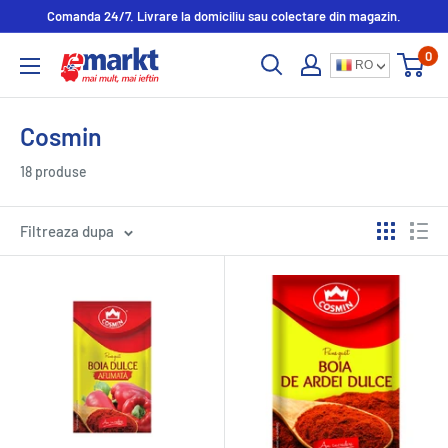
Comanda 24/7. Livrare la domiciliu sau colectare din magazin.
0
RO
Cosmin
18 produse
Filtreaza dupa