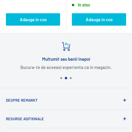
In stoc
Adauga in cos
Adauga in cos
Multumit sau banii inapoi
Bucura-te de aceeasi experienta ca in magazin.
DESPRE REMARKT
Suntem o companie romaneasca cu experienta
RESURSE ADITIONALE
internationala.
Cu mandrie va oferim o selectie variata de produse
Blog