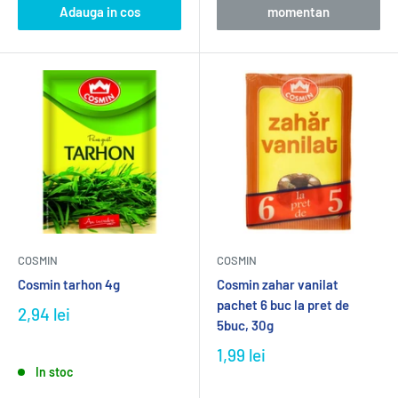
Adauga in cos
momentan
COSMIN
COSMIN
Cosmin tarhon 4g
Cosmin zahar vanilat
pachet 6 buc la pret de
2,94 lei
5buc, 30g
1,99 lei
In stoc